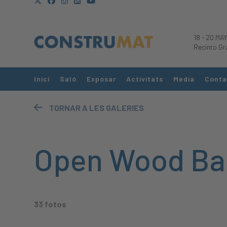
18
-
20 MAY
Recinto Gr
Inici
Saló
Exposar
Activitats
Media
Conta
TORNAR A LES GALERIES
Open Wood Bar
33 fotos