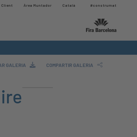
 Client
Àrea Muntador​
Català
#construmat
R GALERIA
COMPARTIR GALERIA
ire