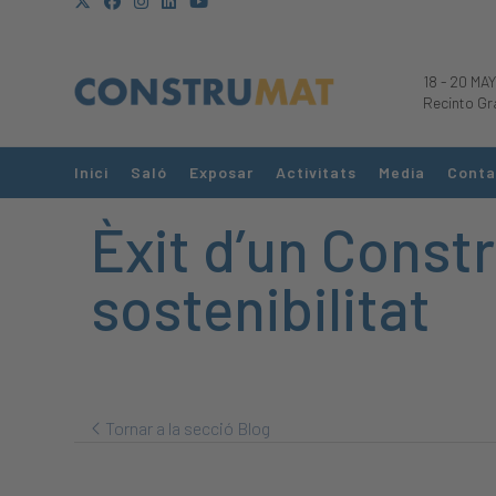
18
-
20 MAY
Recinto Gr
Inici
Saló
Exposar
Activitats
Media
Conta
Èxit d’un Const
sostenibilitat
Tornar a la secció Blog