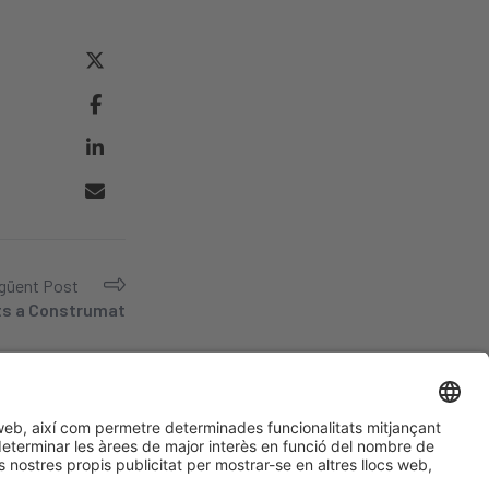
güent Post
nts a Construmat
#construmat
¿Aún no nos sigues en