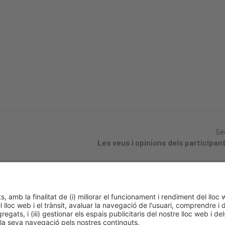
Se
Les veus i opinions dels participa
cookies