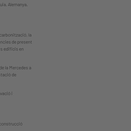
quia, Alemanya,
carbonització, la
dències de present
s edificis en
 de la Mercedes a
stació de
vació i
 construcció