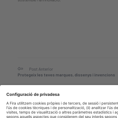
Post Anterior
Protegeix les teves marques, dissenys i invencions
Informació general
Avís legal
Política de privacitat
Política de 