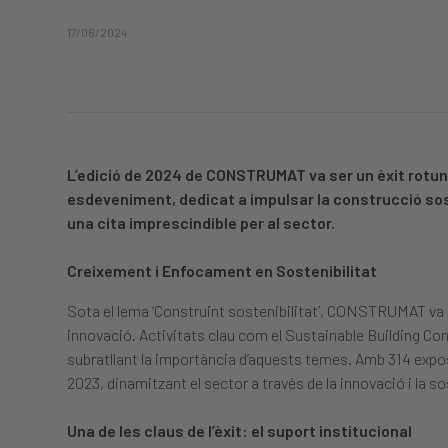
17/06/2024
L’edició de 2024 de CONSTRUMAT va ser un èxit rotund
esdeveniment, dedicat a impulsar la construcció sos
una cita imprescindible per al sector.
Creixement i Enfocament en Sostenibilitat
Sota el lema ‘Construint sostenibilitat’, CONSTRUMAT va de
innovació. Activitats clau com el Sustainable Building Con
subratllant la importància d’aquests temes. Amb 314 ex
2023, dinamitzant el sector a través de la innovació i la so
Una de les claus de l’èxit: el suport institucional