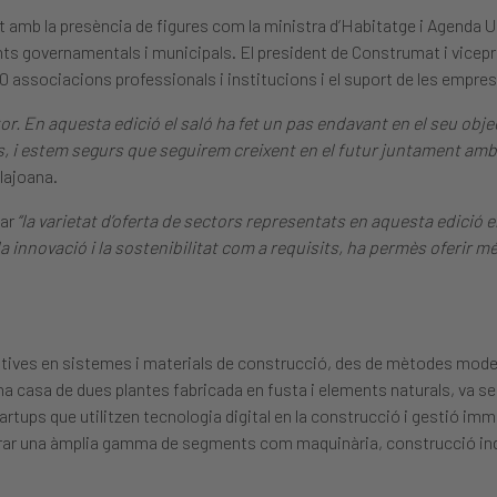
ant amb la presència de figures com la ministra d’Habitatge i Agenda U
tants governamentals i municipals. El president de Construmat i vice
30 associacions professionals i institucions i el suport de les empres
r. En aquesta edició el saló ha fet un pas endavant en el seu obje
als, i estem segurs que seguirem creixent en el futur juntament am
ilajoana.
car
“la varietat d’oferta de sectors representats en aquesta edició
 innovació i la sostenibilitat com a requisits, ha permès oferir m
uptives en sistemes i materials de construcció, des de mètodes mode
a casa de dues plantes fabricada en fusta i elements naturals, va se
artups que utilitzen tecnologia digital en la construcció i gestió imm
rar una àmplia gamma de segments com maquinària, construcció ind