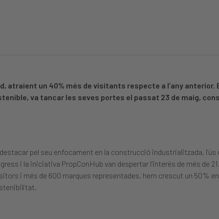
, atraient un 40% més de visitants respecte a l’any anterior. 
tenible, va tancar les seves portes el passat 23 de maig, co
stacar pel seu enfocament en la construcció industrialitzada, l’ús d
gress i la iniciativa PropConHub van despertar l’interès de més de 21
positors i més de 600 marques representades, hem crescut un 50% 
stenibilitat.