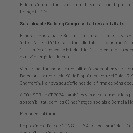
El focus internacional va ser notable, destacant la presè
França i Itàlia.
Sustainable Building Congress i altres activitats
El nostre Sustainable Building Congress, amb les seves 50 
industrialització i les solucions digitals. La construcció 
i futur més eficaces de la indústria, juntament amb la con
estalvi energètic i d’aigua.
Vam presentar casos de rehabilitació, posant en valor les 
Barcelona, la remodelació de l’espai urbà entre el Palau Re
Chamartín, i la nova seu d’oficines de la firma de béns d’
A CONSTRUMAT 2024, també es van dur a terme tallers pràc
sostenibilitat, com les 85 habitatges socials a Cornellà i 
Mirant cap al futur
La pròxima edició de CONSTRUMAT se celebrarà del 20 al 2
sostenible i la innovació.