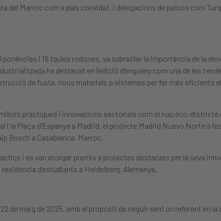
ncia del Marroc com a país convidat, i delegacions de països com Tur
ponències i 15 taules rodones, va subratllar la importància de la des
industrialitzada ha destacat en l’edició d’enguany com una de les ten
strucció de fusta, nous materials o sistemes per fer més eficients el
millors pràctiques i innovacions sectorials com el nou eco-districte
ial i la Plaça d’Espanya a Madrid, el projecte Madrid Nuevo Norte a l’e
equip Bosch a Casablanca, Marroc.
tics i es van atorgar premis a projectes destacats per la seva inno
la residència d’estudiants a Heidelberg, Alemanya.
2 de maig de 2025, amb el propòsit de seguir sent un referent en la