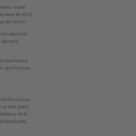
rbana, Isabel
president de APCE
es del sector.
ctiu d’aportar
b aquesta
 en una mostra
és oportunitats
rns fins a nous
r un dels grans
obiliària. Amb
ustrialitzada,