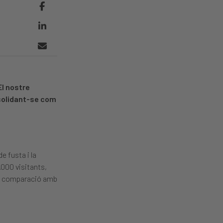
El nostre
nsolidant-se com
e fusta i la
.000 visitants,
en comparació amb