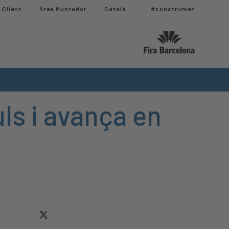
 Client
Àrea Muntador​
Català
#construmat
ls i avança en