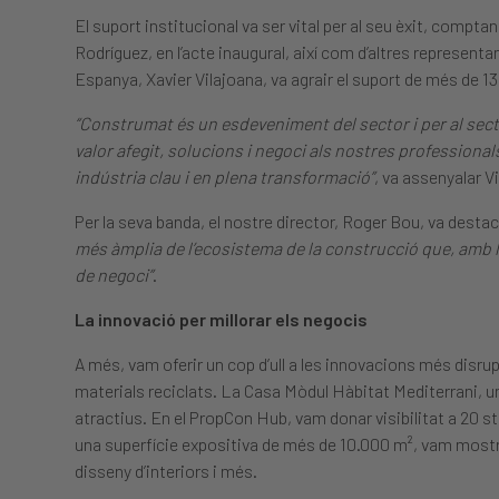
El suport institucional va ser vital per al seu èxit, compt
Rodríguez, en l’acte inaugural, així com d’altres represen
Espanya, Xavier Vilajoana, va agrair el suport de més de 1
“Construmat és un esdeveniment del sector i per al secto
valor afegit, solucions i negoci als nostres profession
indústria clau i en plena transformació”
, va assenyalar V
Per la seva banda, el nostre director, Roger Bou, va desta
més àmplia de l’ecosistema de la construcció que, amb la
de negoci”
.
La innovació per millorar els negocis
A més, vam oferir un cop d’ull a les innovacions més disr
materials reciclats. La Casa Mòdul Hàbitat Mediterrani, un
atractius. En el PropCon Hub, vam donar visibilitat a 20 st
una superfície expositiva de més de 10.000 m², vam most
disseny d’interiors i més.