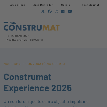
Àrea Client
Àrea Muntador​
Català
#construmat
Menú
18
-
20 MAYO 2027
Recinto Gran Via
-
Barcelona
NOU ESPAI - CONVOCATÒRIA OBERTA
Construmat
Experience 2025
Un nou fòrum que té com a objectiu impulsar el