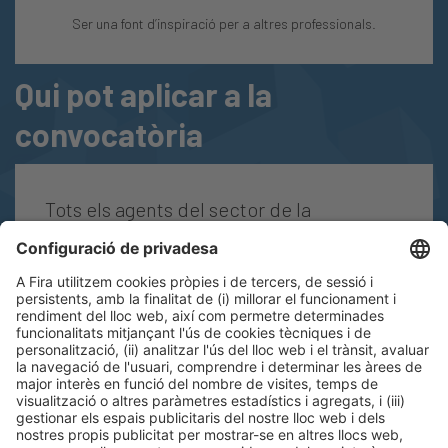
Ser una font d’inspiració per a altres professionals.
Qui pot aplicar a la
convocatòria
Tots els agents del sector de la
construcció tenen l’oportunitat de
presentar les seves propostes:
arquitectes
promotors
fabricants de
solucions
enginyers
instal·
ladors
entitats del
constructors
sector
clients
finals