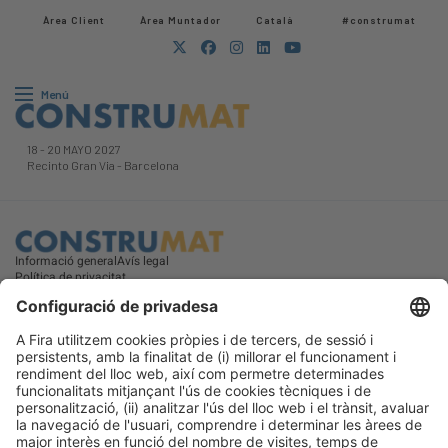
Àrea Client
Àrea Muntador​
Català
#construmat
Menú
18
-
20 MAYO 2027
Recinto Gran Via
-
Barcelona
Informació general
Avís legal
Política de privacitat
#construmat
Política de cookies
a les xarxes socials
© 2026 Fira de Barcelona