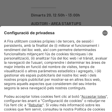
Dimarts 20, 12:50h - 13:00h
AUDITORI - AREA STARTUPS
Obert
-
Organitzadors