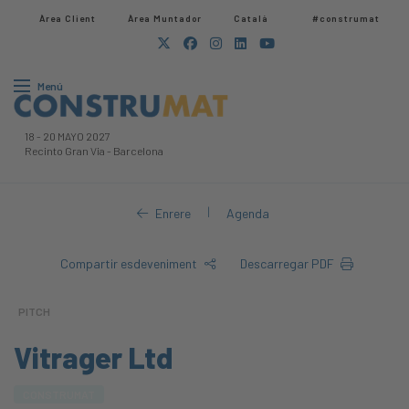
Àrea Client
Àrea Muntador​
Català
#construmat
Menú
18
-
20 MAYO 2027
Recinto Gran Via
-
Barcelona
|
Enrere
Agenda
Compartir esdeveniment
Descarregar PDF
PITCH
Vitrager Ltd
CONSTRUMAT