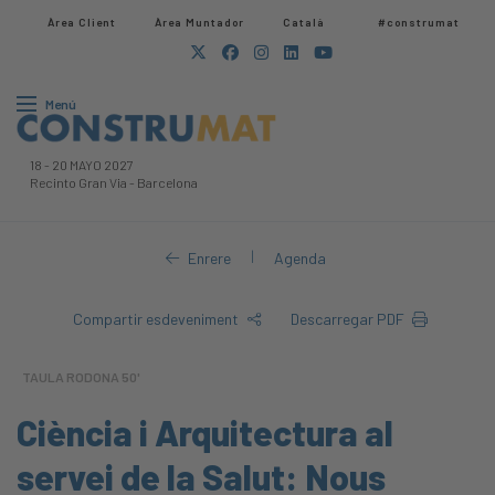
Àrea Client
Àrea Muntador​
Català
#construmat
Menú
18
-
20 MAYO 2027
Recinto Gran Via
-
Barcelona
|
Enrere
Agenda
Compartir esdeveniment
Descarregar PDF
TAULA RODONA 50'
Ciència i Arquitectura al
servei de la Salut: Nous