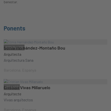
benestar.
Ponents
Sònia Hernández-Montaño Bou
MODERADOR
Arquitecta
Arquitectura Sana
Barcelona, Espanya
Cristian Vivas Millaruelo
SPEAKER
Arquitecte
Vivas arquitectos
Barcelona, Espanya