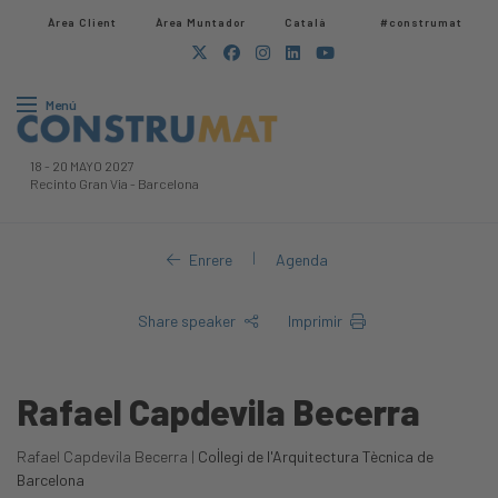
Àrea Client
Àrea Muntador​
Català
#construmat
Menú
18
-
20 MAYO 2027
Recinto Gran Via
-
Barcelona
|
Enrere
Agenda
Share speaker
Imprimir
Rafael Capdevila Becerra
Rafael Capdevila Becerra |
Col·legi de l'Arquitectura Tècnica de
Barcelona