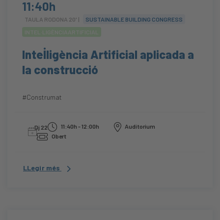
11:40h
TAULA RODONA 20' |
SUSTAINABLE BUILDING CONGRESS
INTEL·LIGÈNCIAARTIFICIAL
Intel·ligència Artificial aplicada a
la construcció
#Construmat
11:40h - 12:00h
Auditorium
Dj 22
Obert
LLegir més