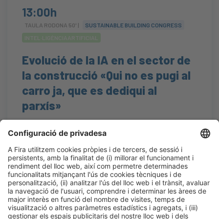
13:00h
TAULA RODONA 50' |
SUSTAINABLE BUILDING CONGRESS
INTEL·LIGÈNCIAARTIFICIAL
Evolució de la IA en el sector de
la construcció «Qui no es pugi al
carro ja, que es dediqui al
parxís»
#automatización
,
#BIM
,
#InteligenciaArtificial
,
#soluciones
13:00h - 13:50h
Auditorium
Dj 22
Obert
LLegir més