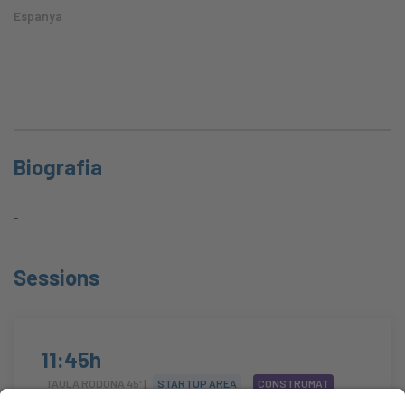
Espanya
Biografia
-
Sessions
11:45h
TAULA RODONA 45' |
STARTUP AREA
CONSTRUMAT