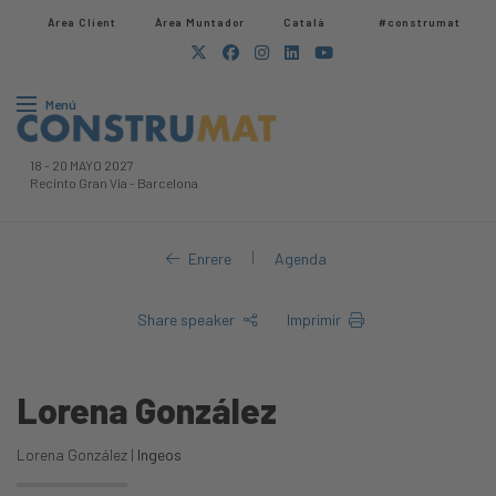
Àrea Client
Àrea Muntador​
Català
#construmat
Menú
18
-
20 MAYO 2027
Recinto Gran Via
-
Barcelona
|
Enrere
Agenda
Share speaker
Imprimir
Lorena González
Lorena González |
Ingeos