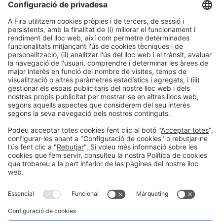
Transformació digital
#Construmat
11:45h - 12:30h
Dt 20
AUDITORI - AREA STARTUPS
Obert
LLegir més
Informació general
Avís legal
Política de privacitat
#construmat
Política de cookies