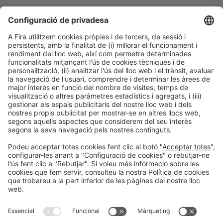
SEASTIA | La versatilitat de la
construcció en fusta
#Construmat
14:10h - 14:30h
Área WorkShop
Dj 22
Obert
LLegir més
Informació general
Avís legal