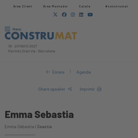
Àrea Client
Àrea Muntador​
Català
#construmat
Menú
18
-
20 MAYO 2027
Recinto Gran Via
-
Barcelona
|
Enrere
Agenda
Share speaker
Imprimir
Emma Sebastia
Emma Sebastia |
Seastia