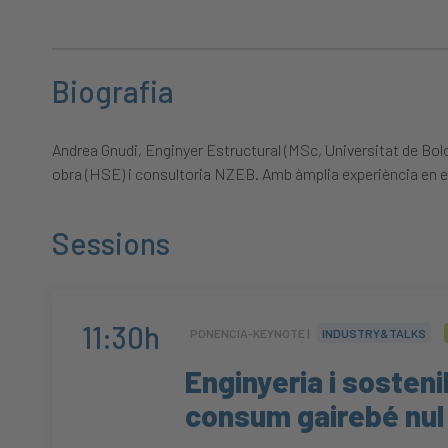
Biografia
Andrea Gnudi, Enginyer Estructural (MSc, Universitat de Bolon
obra (HSE) i consultoria NZEB. Amb àmplia experiència en edif
Sessions
11:30h
PONENCIA-KEYNOTE |
INDUSTRY&TALKS
Enginyeria i sostenib
consum gairebé nul