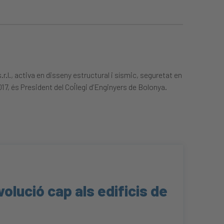
.l., activa en disseny estructural i sísmic, seguretat en
7, és President del Col·legi d’Enginyers de Bolonya.
evolució cap als edificis de