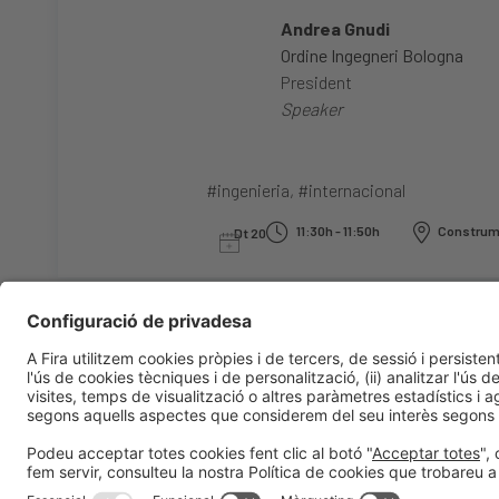
Andrea Gnudi
Ordine Ingegneri Bologna
President
Speaker
#ingenieria
,
#internacional
11:30h - 11:50h
Construma
Dt 20
Informació general
Avís legal
Política de privacitat
Política de 