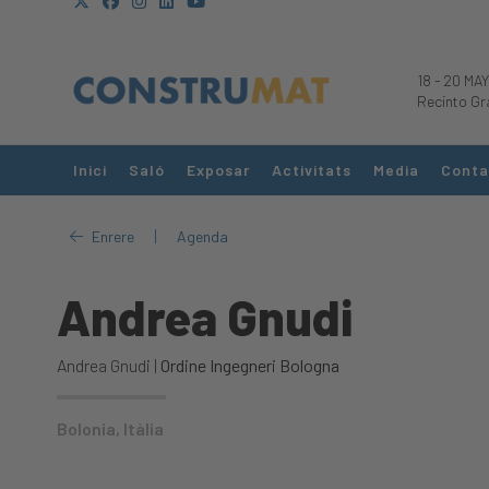
18
-
20 MAY
Recinto Gr
Inici
Saló
Exposar
Activitats
Media
Conta
|
Enrere
Agenda
Andrea Gnudi
Andrea Gnudi |
Ordine Ingegneri Bologna
Bolonia, Itàlia