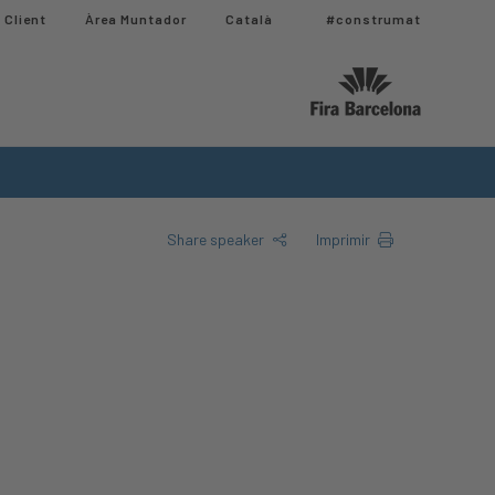
 Client
Àrea Muntador​
Català
#construmat
Share speaker
Imprimir