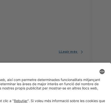
LLegir més
#construmat
¿Aún no nos sigues en
a les xarxes socials
Instagram?