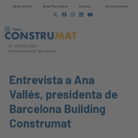
Àrea Client
Àrea Muntador​
Català
#construmat
Menú
18
-
20 MAYO 2027
Recinto Gran Via
-
Barcelona
Entrevista a Ana
Vallés, presidenta de
Barcelona Building
Construmat