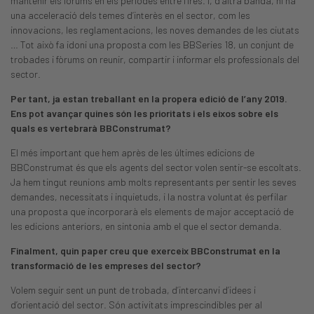
mantenir els fòrums en els períodes entre fires. I, d’altra banda, hi ha
una acceleració dels temes d’interès en el sector, com les
innovacions, les reglamentacions, les noves demandes de les ciutats
… Tot això fa idoni una proposta com les BBSeries 18, un conjunt de
trobades i fòrums on reunir, compartir i informar els professionals del
sector.
Per tant, ja estan treballant en la propera edició de l’any 2019.
Ens pot avançar quines són les prioritats i els eixos sobre els
quals es vertebrarà BBConstrumat?
El més important que hem après de les últimes edicions de
BBConstrumat és que els agents del sector volen sentir-se escoltats.
Ja hem tingut reunions amb molts representants per sentir les seves
demandes, necessitats i inquietuds, i la nostra voluntat és perfilar
una proposta que incorporarà els elements de major acceptació de
les edicions anteriors, en sintonia amb el que el sector demanda.
Finalment, quin paper creu que exerceix BBConstrumat en la
transformació de les empreses del sector?
Volem seguir sent un punt de trobada, d’intercanvi d’idees i
d’orientació del sector. Són activitats imprescindibles per al