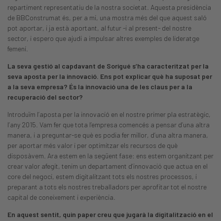
repartiment representatiu de la nostra societat. Aquesta presidència
de BBConstrumat és, per a mi, una mostra més del que aquest saló
pot aportar, i ja està aportant, al futur -i al present- del nostre
sector, i espero que ajudi a impulsar altres exemples de lideratge
femení.
La seva gestió al capdavant de Sorigué s’ha caracteritzat per la
seva aposta per la innovació. Ens pot explicar què ha suposat per
a la seva empresa? És la innovació una de les claus per a la
recuperació del sector?
Introduïm l’aposta per la innovació en el nostre primer pla estratègic,
l’any 2015. Vam fer que tota l’empresa comencés a pensar d’una altra
manera, i a preguntar-se què es podia fer millor, d’una altra manera,
per aportar més valor i per optimitzar els recursos de què
disposàvem. Ara estem en la següent fase: ens estem organitzant per
crear valor afegit, tenim un departament d’innovació que actua en el
core del negoci, estem digitalitzant tots els nostres processos, i
preparant a tots els nostres treballadors per aprofitar tot el nostre
capital de coneixement i experiència.
En aquest sentit, quin paper creu que jugarà la digitalització en el