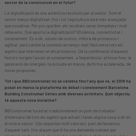
sector de la construcció en el futur?
La digitalització és una autèntica revolució per al sector. Som el
sector menys digitalitzat; fins i tot l’agricultura està més avançada
que nosaltres. Per poc que fem, els resultats seran immediats i molt
rellevants. Què aporta la digitalització? Eficiència, connectivitat i
coneixement. És a dir, estalvi de costos, millora de processos i
agilitat, però també la connexió en temps real i fàcil entre tots els
agents que intervenen en els processos. De la combinació d’aquests
factors sorgeix l’accés al coneixement, a l’experiència i al know how, la
generació de sinergies i la posada en marxa, de forma accelerada, de
noves propostes.
Tot i que BBConstrumat no se celebra fins l’any que ve, el 2018 ha
posat en marxa la plataforma de debat i coneixement Barcelona
Building Construmat Sèries amb diverses activitats. Quin objectiu
té aquesta nova iniciativa?
BBConstrumat ha estat tradicionalment un punt de trobada i
d’intercanvi de tots els agents que actuen i tenen alguna cosa a dir en
el nostre sector. Són aspectes molt valorats, part de l’essència
d’aquest saló, fins al punt que hi ha una demanda creixent per