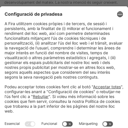
desenvolupament del mateix. La nostra intenció és seguir creixent,
per estendre aquesta aportació a un nombre cada vegada més gran
de professionals, empreses i institucions.
Post Anterior
Construint el futur
Següent Post
El arquitecto Jordi Pimàs analiza la materia como base
de la innovación en la última sesión Foros 2018 de UIC
Barcelona-BBConstrumat
Informació general
Avís legal