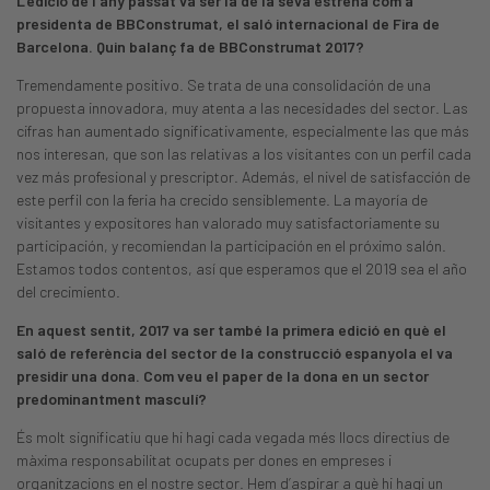
L’edició de l’any passat va ser la de la seva estrena com a
presidenta de BBConstrumat, el saló internacional de Fira de
Barcelona. Quin balanç fa de BBConstrumat 2017?
Tremendamente positivo. Se trata de una consolidación de una
propuesta innovadora, muy atenta a las necesidades del sector. Las
cifras han aumentado significativamente, especialmente las que más
nos interesan, que son las relativas a los visitantes con un perfil cada
vez más profesional y prescriptor. Además, el nivel de satisfacción de
este perfil con la feria ha crecido sensiblemente. La mayoría de
visitantes y expositores han valorado muy satisfactoriamente su
participación, y recomiendan la participación en el próximo salón.
Estamos todos contentos, así que esperamos que el 2019 sea el año
del crecimiento.
En aquest sentit, 2017 va ser també la primera edició en què el
saló de referència del sector de la construcció espanyola el va
presidir una dona. Com veu el paper de la dona en un sector
predominantment masculí?
És molt significatiu que hi hagi cada vegada més llocs directius de
màxima responsabilitat ocupats per dones en empreses i
organitzacions en el nostre sector. Hem d’aspirar a què hi hagi un