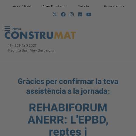
Àrea Client
Àrea Muntador​
Català
#construmat
Menú
18
-
20 MAYO 2027
Recinto Gran Via
-
Barcelona
Gràcies per confirmar la teva
assistència a la jornada:
REHABIFORUM
ANERR: L'EPBD,
reptes i