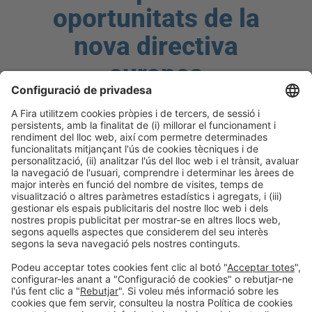
oportunitats de la
nova directiva
europea
Dimecres 21, 10:00h – 13:00h
CC1.2
REHABIFORUM ANERR abordarà la nova Directiva
Europea d’Eficiència Energètica en Edificis (EPBD),
analitzant els seus reptes i oportunitats per a la
rehabilitació i la construcció sostenible. Experts del
sector debatran el seu impacte i presentaran casos
d’èxit d’empreses que ja apliquen solucions
innovadores. Un espai clau per compartir experiències i
avançar en la transició energètica del sector.