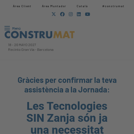
Àrea Client
Àrea Muntador​
Català
#construmat
Menú
18
-
20 MAYO 2027
Recinto Gran Via
-
Barcelona
Gràcies per confirmar la teva
assistència a la Jornada:
Les Tecnologies
SIN Zanja són ja
una necessitat