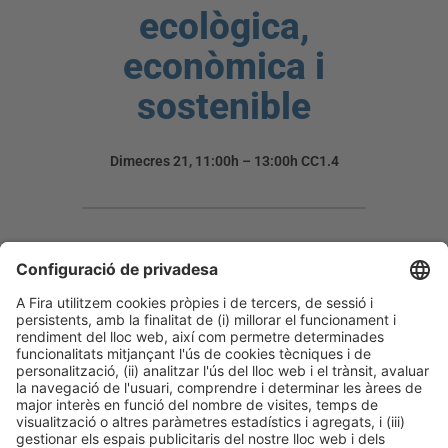
ecològica,
econòmica i
sostenible
Dimecres 21, 11:00h – 13:00h
CC1.4
L’Associació Ibèrica de Tecnologia SENSE RASA
(IBSTT) organitza una jornada en el marc de
Construmat, centrada en la Tecnologia SENSE RASA
(TSR), una solució clau per al desenvolupament
sostenible del sector. Aquesta jornada presencial i
gratuïta serà l’esdeveniment principal del sector a
Barcelona, reunint els actors més rellevants de la
indústria.
Experts d’empreses líders en TSR abordaran els reptes