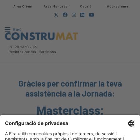
Àrea Client
Àrea Muntador​
Català
#construmat
Menú
18
-
20 MAYO 2027
Recinto Gran Via
-
Barcelona
Gràcies per confirmar la teva
assistència a la Jornada:​
Masterclass:
Disseny Sostenible,
Societat Sostenible