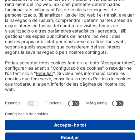
Dimarts 20, 16:00h – 18:00h
CC1.3
En aquesta masterclass, explorarem els conceptes de
disseny sostenible, els estàndards professionals i els
problemes actuals relacionats amb el medi ambient i la
funcionalitat per als usuaris. Els participants rebran un
certificat acreditat per CIAAD i UNSDGs.
Informació general
Avís legal
Política de privacitat
#construmat
Política de cookies
a les xarxes socials